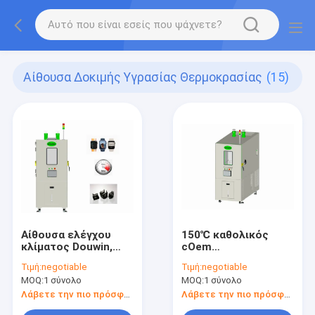
Αίθουσα Δοκιμής Υγρασίας Θερμοκρασίας
(15)
Αίθουσα ελέγχου
150℃ καθολικός
κλίματος Douwin,
cOem
ελεγχόμενη υγρασία
περιβαλλοντικών
Τιμή:
negotiable
Τιμή:
negotiable
αίθουσα
αιθουσών 408L
MOQ:
1 σύνολο
MOQ:
1 σύνολο
θερμοκρασίας του
υγρασίας
ISO
θερμοκρασίας
Λάβετε την πιο πρόσφατη τιμή
Λάβετε την πιο πρόσφατη τιμή