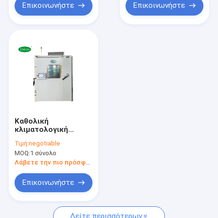
Επικοινωνήστε
Επικοινωνήστε
Καθολική
κλιματολογική
αίθουσα δοκιμής
Τιμή:
negotiable
-70℃~+150℃ για το
MOQ:
1 σύνολο
τηλεφωνικό υλικό
μπαταριών
Λάβετε την πιο πρόσφατη τιμή
Επικοινωνήστε
Δείτε περισσότερων