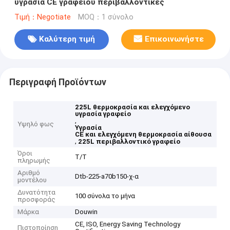
υγρασία CE γραφείου περιβαλλοντικές
Τιμή：Negotiate
MOQ：1 σύνολο
Καλύτερη τιμή
Επικοινωνήστε
Περιγραφή Προϊόντων
225L θερμοκρασία και ελεγχόμενο
υγρασία γραφείο
,
Υψηλό φως
Υγρασία
CE και ελεγχόμενη θερμοκρασία αίθουσα
,
225L περιβαλλοντικό γραφείο
Όροι
T/T
πληρωμής
Αριθμό
Dtb-225-a70b150-χ-α
μοντέλου
Δυνατότητα
100 σύνολα το μήνα
προσφοράς
Μάρκα
Douwin
CE, ISO, Energy Saving Technology
Πιστοποίηση