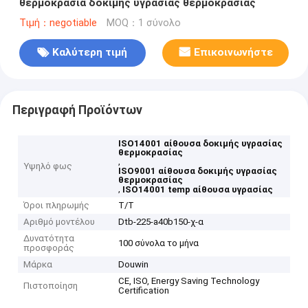
θερμοκρασία δοκιμής υγρασίας θερμοκρασίας
Τιμή：negotiable
MOQ：1 σύνολο
Καλύτερη τιμή
Επικοινωνήστε
Περιγραφή Προϊόντων
ISO14001 αίθουσα δοκιμής υγρασίας
θερμοκρασίας
,
Υψηλό φως
ISO9001 αίθουσα δοκιμής υγρασίας
θερμοκρασίας
,
ISO14001 temp αίθουσα υγρασίας
Όροι πληρωμής
T/T
Αριθμό μοντέλου
Dtb-225-a40b150-χ-α
Δυνατότητα
100 σύνολα το μήνα
προσφοράς
Μάρκα
Douwin
CE, ISO, Energy Saving Technology
Πιστοποίηση
Certification